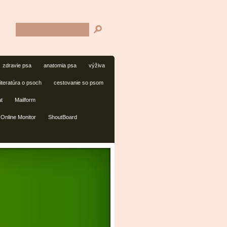
zdravie psa
anatomia psa
výživa
literatúra o psoch
cestovanie so psom
t
Mailform
Online Monitor
ShoutBoard