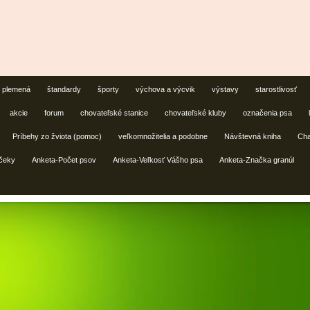
plemená
štandardy
športy
výchova a výcvik
výstavy
starostlivosť
akcie
forum
chovateľské stanice
chovateľské kluby
označenia psa
Príbehy zo žviota (pomoc)
veľkomnožitelia a podobne
Návštevná kniha
Cha
čeky
Anketa-Počet psov
Anketa-Veľkosť Vášho psa
Anketa-Značka granúl