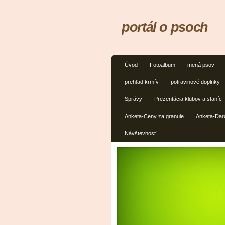
portál o psoch
Úvod
Fotoalbum
mená psov
prehľad krmív
potravinové doplnky
Správy
Prezentácia klubov a staníc
Anketa-Ceny za granule
Anketa-Dar
Návštevnosť