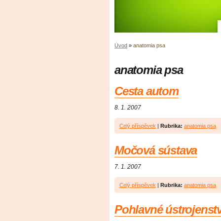
Úvod
»
anatomia psa
anatomia psa
Cesta autom
8. 1. 2007
Celý příspěvek
|
Rubrika:
anatomia psa
Močová sústava
7. 1. 2007
Celý příspěvek
|
Rubrika:
anatomia psa
Pohlavné ústrojenst