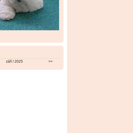
září / 2025
>>