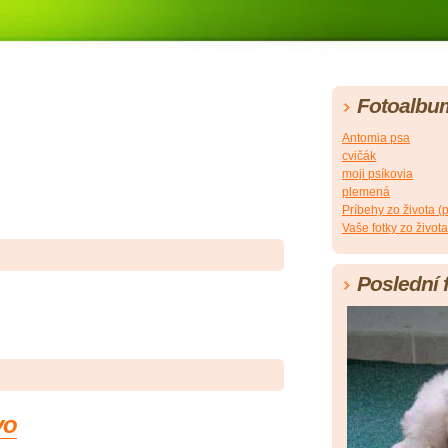
Fotoalbu
Antomia psa
cvičák
moji psíkovia
plemená
Príbehy zo života 
Vaše fotky zo života
Poslední 
vo