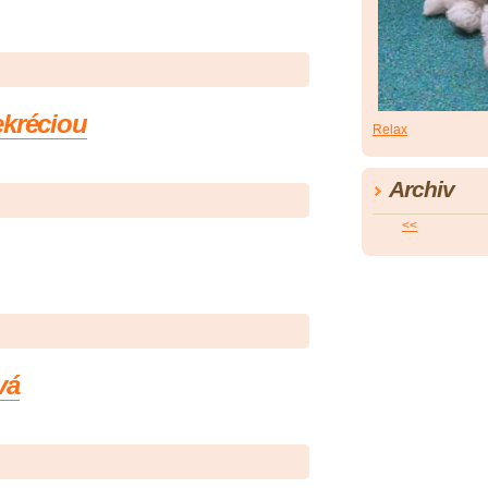
ekréciou
Relax
Archiv
<<
vá