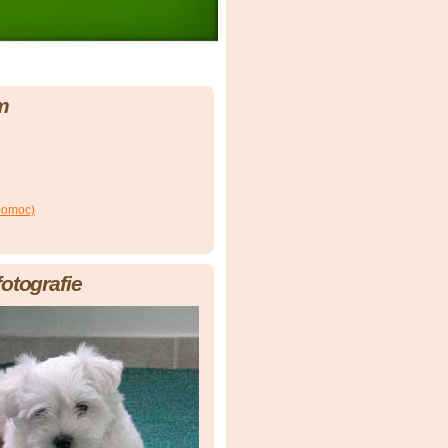
m
(pomoc)
fotografie