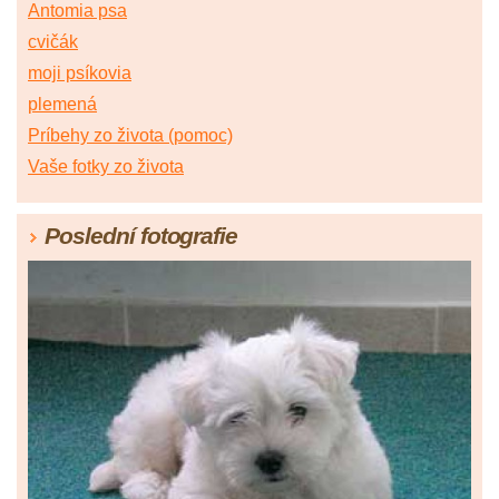
Antomia psa
cvičák
moji psíkovia
plemená
Príbehy zo života (pomoc)
Vaše fotky zo života
Poslední fotografie